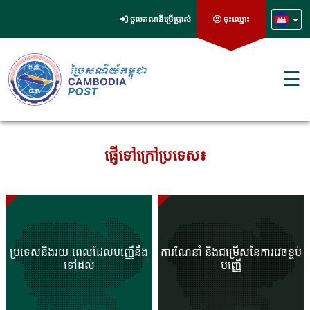
ចូលគណនីប្រើប្រាស់
ចុះឈ្មោះ
☰
ផ្ញើទៅក្រៅប្រទេស៖
ប្រទេសនិងរយៈពេលដែលបញ្ញើនឹង
ការណែនាំ និងជម្រើសនៃការវេចខ្ចប់
ទៅដល់
បញ្ញើ