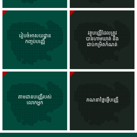
វត្ថុបញ្ញើដែលត្រូវ
រៀបចំអាសយដ្ឋាន
បានហាមឃាត់ និង
កញ្ចប់បញ្ញើ
ជាប់កម្រិតកំណត់
តាមដានបញ្ញើរបស់
គណនាថ្លៃផ្ញើបញ្ញើ
លោកអ្នក