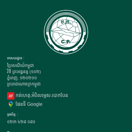
អាសយដ្ឋាន :
ប្រៃសណីយ៍កម្ពុជា
វិថី ព្រះអង្គនន្ទ (១០២)
ភ្នំពេញ, ១២០២១១
ព្រះរាជាណាចក្រកម្ពុជា
កត់ហេតុ.អំបិលម្ទេស.បោកបែន
ផែនទី Google
ទូរស័ព្ទ. :
០២៣
៤២៨
០៨០